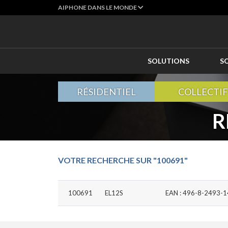
AIPHONE DANS LE MONDE
SOLUTIONS
S
RÉSIDENTIEL
COLLECTIF
R
VOTRE RECHERCHE SUR "100691"
100691
EL12S
EAN : 496-8-2493-