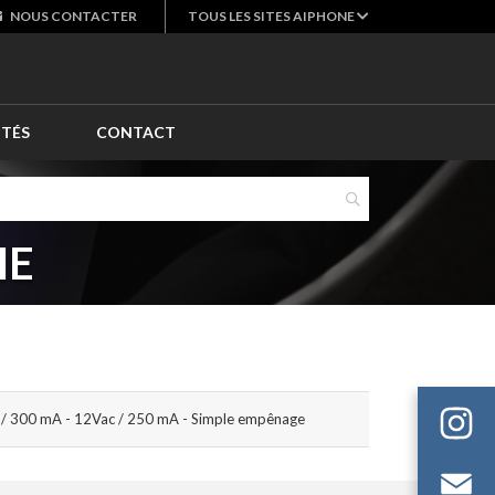
NOUS
CONTACTER
TOUS LES SITES AIPHONE
ITÉS
CONTACT
HE
cc / 300 mA - 12Vac / 250 mA - Simple empênage
Em