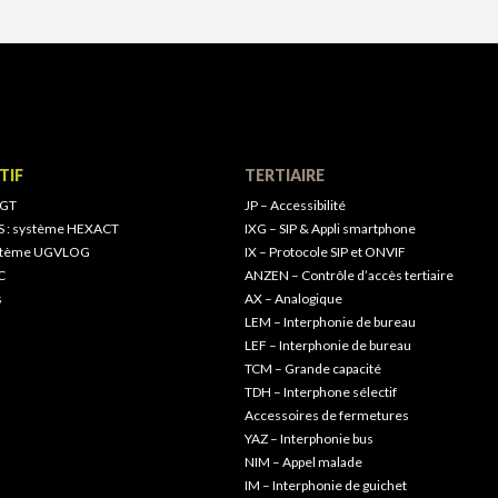
TIF
TERTIAIRE
 GT
JP – Accessibilité
S : système HEXACT
IXG – SIP & Appli smartphone
ystème UGVLOG
IX – Protocole SIP et ONVIF
C
ANZEN – Contrôle d’accès tertiaire
s
AX – Analogique
LEM – Interphonie de bureau
LEF – Interphonie de bureau
TCM – Grande capacité
TDH – Interphone sélectif
Accessoires de fermetures
YAZ – Interphonie bus
NIM – Appel malade
IM – Interphonie de guichet