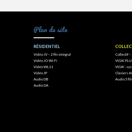
Plan du site
RÉSIDENTIEL
COLLEC
Vidéo JV – 2 fils intégral
Collectif –
Vidéo JO Wi-Fi
VIGIK PLU
Vidéo WL11
VIGIK : s
Vidéo JP
Claviers A
Audio DB
Audio 5 fil
Audio DA