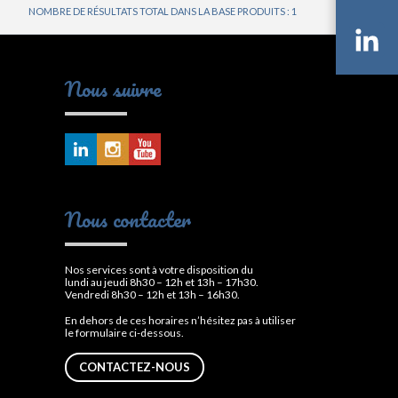
NOMBRE DE RÉSULTATS TOTAL DANS LA BASE PRODUITS : 1
Li
Nous suivre
Nous contacter
Nos services sont à votre disposition du
lundi au jeudi 8h30 – 12h et 13h – 17h30.
Vendredi 8h30 – 12h et 13h – 16h30.
En dehors de ces horaires n’hésitez pas à utiliser
le formulaire ci-dessous.
CONTACTEZ-NOUS