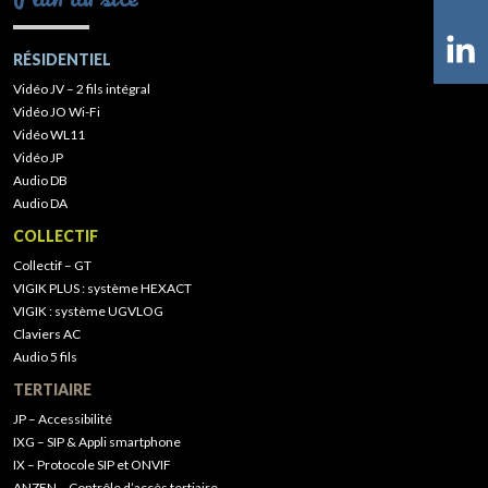
RÉSIDENTIEL
Vidéo JV – 2 fils intégral
Vidéo JO Wi-Fi
Vidéo WL11
Vidéo JP
Audio DB
Audio DA
COLLECTIF
Collectif – GT
VIGIK PLUS : système HEXACT
VIGIK : système UGVLOG
Claviers AC
Audio 5 fils
TERTIAIRE
JP – Accessibilité
IXG – SIP & Appli smartphone
IX – Protocole SIP et ONVIF
ANZEN – Contrôle d’accès tertiaire