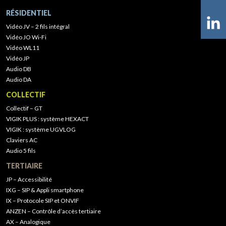
RÉSIDENTIEL
Vidéo JV – 2 fils intégral
Vidéo JO Wi-Fi
Vidéo WL11
Vidéo JP
Audio DB
Audio DA
COLLECTIF
Collectif – GT
VIGIK PLUS : système HEXACT
VIGIK : système UGVLOG
Claviers AC
Audio 5 fils
TERTIAIRE
JP – Accessibilité
IXG – SIP & Appli smartphone
IX – Protocole SIP et ONVIF
ANZEN – Contrôle d’accès tertiaire
AX – Analogique