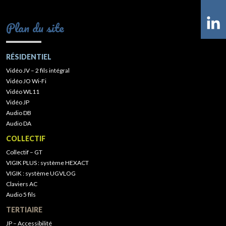
Plan du site
RÉSIDENTIEL
Vidéo JV – 2 fils intégral
Vidéo JO Wi-Fi
Vidéo WL11
Vidéo JP
Audio DB
Audio DA
COLLECTIF
Collectif – GT
VIGIK PLUS : système HEXACT
VIGIK : système UGVLOG
Claviers AC
Audio 5 fils
TERTIAIRE
JP – Accessibilité