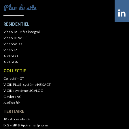
Plan du site
RÉSIDENTIEL
Vidéo JV – 2 fils intégral
Vidéo JO Wi-Fi
Vidéo WL11
Vidéo JP
Audio DB
Audio DA
COLLECTIF
Collectif – GT
VIGIK PLUS : système HEXACT
VIGIK : système UGVLOG
Claviers AC
Audio 5 fils
TERTIAIRE
JP – Accessibilité
IXG – SIP & Appli smartphone