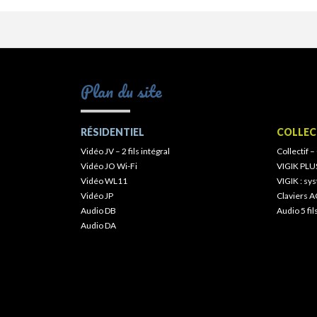
Plan du site
RÉSIDENTIEL
COLLEC
Vidéo JV – 2 fils intégral
Collectif –
Vidéo JO Wi-Fi
VIGIK PLU
Vidéo WL11
VIGIK : s
Vidéo JP
Claviers A
Audio DB
Audio 5 fil
Audio DA