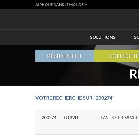
AIPHONE DANS LE MONDE
SOLUTIONS
S
RÉSIDENTIEL
COLLECTIF
R
VOTRE RECHERCHE SUR "200274"
200274
GTBVH
EAN : 370-0-5963-