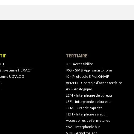
TIF
TERTIAIRE
 GT
JP – Accessibilité
S : système HEXACT
IXG – SIP & Appli smartphone
ystème UGVLOG
IX – Protocole SIP et ONVIF
C
ANZEN – Contrôle d’accès tertiaire
s
AX – Analogique
LEM – Interphonie de bureau
LEF – Interphonie de bureau
TCM – Grande capacité
TDH – Interphone sélectif
Accessoires de fermetures
YAZ – Interphonie bus
NIM – Appel malade