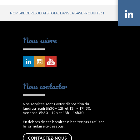
NOMBRE DE RÉSULTATS TOTAL DANS LA BASE PRODUITS : 1
Li
Nous suivre
Nous contacter
Nos services sont à votre disposition du
lundi au jeudi 8h30 – 12h et 13h – 17h30.
Vendredi 8h30 – 12h et 13h – 16h30.
En dehors de ces horaires n’hésitez pas à utiliser
le formulaire ci-dessous.
CONTACTEZ-NOUS