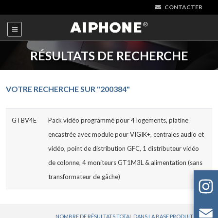
CONTACTER
RÉSULTATS DE RECHERCHE
VOTRE RECHERCHE SUR "200384"
GTBV4E
Pack vidéo programmé pour 4 logements, platine
encastrée avec module pour VIGIK+, centrales audio et
vidéo, point de distribution GFC, 1 distributeur vidéo
de colonne, 4 moniteurs GT1M3L & alimentation (sans
transformateur de gâche)
NOMBRE DE RÉSULTATS TOTAL DANS LA BASE PRODUITS : 1