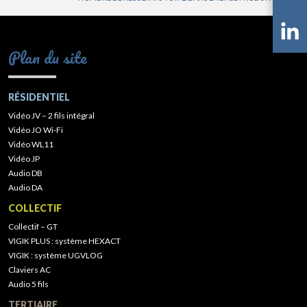
Plan du site
RÉSIDENTIEL
Vidéo JV – 2 fils intégral
Vidéo JO Wi-Fi
Vidéo WL11
Vidéo JP
Audio DB
Audio DA
COLLECTIF
Collectif – GT
VIGIK PLUS : système HEXACT
VIGIK : système UGVLOG
Claviers AC
Audio 5 fils
TERTIAIRE