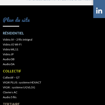
Plan du site
RÉSIDENTIEL
Vidéo JV – 2 fils intégral
Vidéo JO Wi-Fi
Vidéo WL11
Vidéo JP
Audio DB
Audio DA
COLLECTIF
Collectif – GT
VIGIK PLUS : système HEXACT
VIGIK : système UGVLOG
Claviers AC
Audio 5 fils
TERTIAIRE