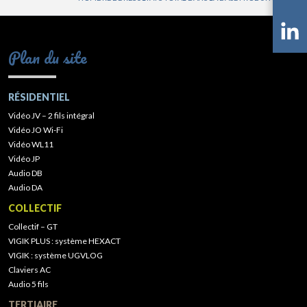
Plan du site
RÉSIDENTIEL
Vidéo JV – 2 fils intégral
Vidéo JO Wi-Fi
Vidéo WL11
Vidéo JP
Audio DB
Audio DA
COLLECTIF
Collectif – GT
VIGIK PLUS : système HEXACT
VIGIK : système UGVLOG
Claviers AC
Audio 5 fils
TERTIAIRE