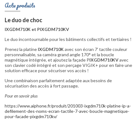
Actu produits
Le duo de choc
IXGDM710K et PIXGDM710KV
Le duo incontournable pour les bâtiments collectifs et tertiaires !
Prenez la platine
IXGDM710K
avec son écran 7′ tactile couleur
personnalisable, sa caméra grand angle 170° et la boucle
magnétique intégrée, et ajoutez la façade P
IXGDM710KV
avec
son clavier codé intégré et son perçage VIGIK+ pour en faire une
solution efficace pour sécuriser vos accès !
Une combinaison parfaitement adaptée aux besoins de
sécurisation des accès à fort passage.
Pour en savoir plus
https://www.aiphone.fr/produit/201003-ixgdm710k-platine-ip-a-
defilement-des-noms-ecran-tactile-7-avec-boucle-magnetique-
pour-facade-pixgdm710kv/