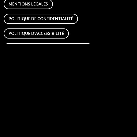
MENTIONS LÉGALES
POLITIQUE DE CONFIDENTIALITÉ
POLITIQUE D'ACCESSIBILITÉ
POLITIQUE D’ALERTE PROFESSIONNELLE
Autres sites du groupe
AIPHONE ONE
AIPHONE TRIPLE A
MAD 3.0
PLATINE CONFIG
ETIQUETTES SERVICE
SUPPORT TECHNIQUE