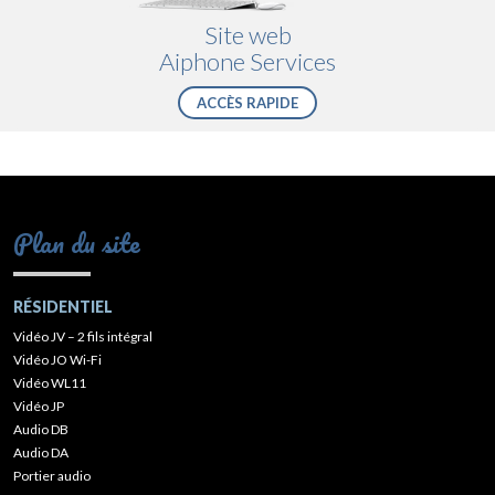
Site web
Aiphone Services
ACCÈS RAPIDE
Plan du site
RÉSIDENTIEL
Vidéo JV – 2 fils intégral
Vidéo JO Wi-Fi
Vidéo WL11
Vidéo JP
Audio DB
Audio DA
Portier audio