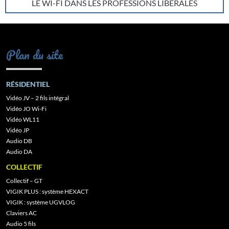
LE WI-FI DANS LES PROFESSIONS LIBERALES
Plan du site
RÉSIDENTIEL
Vidéo JV – 2 fils intégral
Vidéo JO Wi-Fi
Vidéo WL11
Vidéo JP
Audio DB
Audio DA
COLLECTIF
Collectif – GT
VIGIK PLUS : système HEXACT
VIGIK : système UGVLOG
Claviers AC
Audio 5 fils