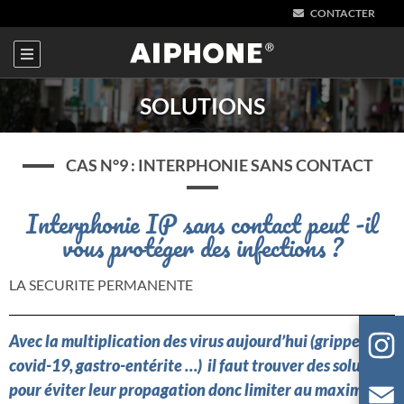
CONTACTER
SOLUTIONS
CAS N°9 : INTERPHONIE SANS CONTACT
Interphonie IP sans contact peut -il
vous protéger des infections ?
LA SECURITE PERMANENTE
Avec la multiplication des virus aujourd’hui (grippe,
covid-19, gastro-entérite …) il faut trouver des solutions
pour éviter leur propagation donc limiter au maximum