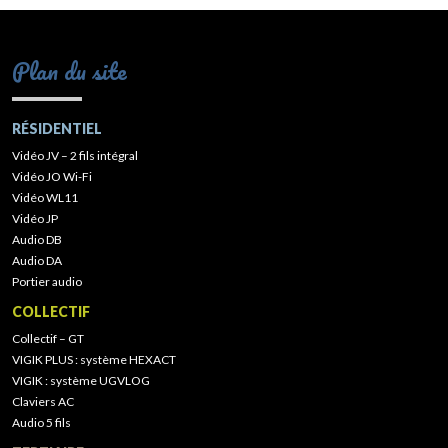
Plan du site
RÉSIDENTIEL
Vidéo JV – 2 fils intégral
Vidéo JO Wi-Fi
Vidéo WL11
Vidéo JP
Audio DB
Audio DA
Portier audio
COLLECTIF
Collectif – GT
VIGIK PLUS : système HEXACT
VIGIK : système UGVLOG
Claviers AC
Audio 5 fils