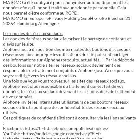
MATOMO a été configuré pour anonymiser automatiquement les
données afin qu’il ne soit traité aucune donnée personnelle. Cela
nous permet d’être conforme au RGPD.
MATOMO en Europe : ePrivacy Holding GmbH Große Bleichen 21
20354 Hambourg Allemagne
Les cookies de réseaux sociaux.
Les cookies de réseaux sociaux favorisent le partage de contenus et
d’avis sur le site.
Aiphone met à disposition des internautes des boutons d’accès aux
réseaux sociaux pour que les utilisateurs du site puissent partager
des informations sur Aiphone (produits, actualités…). Par le dépôt de
ces boutons sur notre site, les réseaux sociaux deviennent des
responsables de traitement conjoints d’Aiphone jusqu’à ce que vous
soyez redirigé vers les réseaux sociaux.
Une fois que vous vous trouvez sur les sites des réseaux sociaux,
Aiphone n’est plus responsable du traitement qui est fait de vos
données, les réseaux sociaux devenant les responsables de traitement
de vos données.
Aiphone invite les internautes utilisateurs de ces boutons réseaux
sociaux à lire la politique de confidentialité des réseaux sociaux
utilisés.
Ces politiques de confidentialité sont à consulter via les liens suivants
:
Facebook : https://fr-fr.facebook.com/policies/cookies/
YouTube : https://policies.google.com/privacy?hl=fr
LinkedIn : https://fr.linkedin.com/legal/cookie-policy