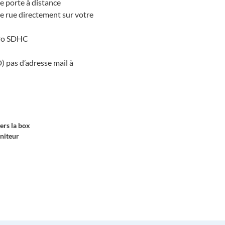
 porte à distance
de rue directement sur votre
cro SDHC
 pas d’adresse mail à
ers la box
niteur