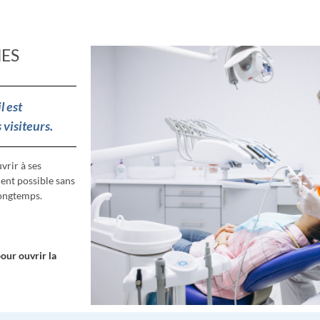
NES
l est
 visiteurs.
longtemps.
pour ouvrir la