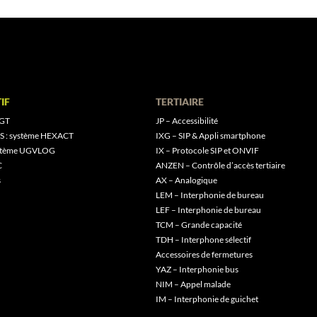
IF
TERTIAIRE
 GT
JP – Accessibilité
S : système HEXACT
IXG – SIP & Appli smartphone
ystème UGVLOG
IX – Protocole SIP et ONVIF
C
ANZEN – Contrôle d’accès tertiaire
s
AX – Analogique
LEM – Interphonie de bureau
LEF – Interphonie de bureau
TCM – Grande capacité
TDH – Interphone sélectif
Accessoires de fermetures
YAZ – Interphonie bus
NIM – Appel malade
IM – Interphonie de guichet