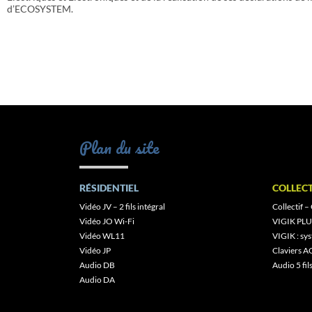
d’ECOSYSTEM.
Plan du site
RÉSIDENTIEL
COLLECT
Vidéo JV – 2 fils intégral
Collectif –
Vidéo JO Wi-Fi
VIGIK PLU
Vidéo WL11
VIGIK : s
Vidéo JP
Claviers A
Audio DB
Audio 5 fil
Audio DA