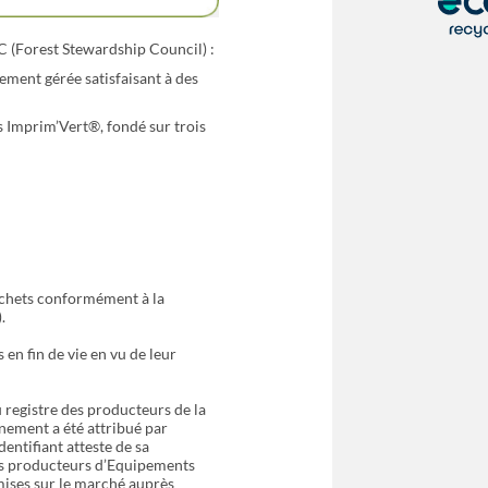
 (Forest Stewardship Council) :
tement gérée satisfaisant à des
s Imprim’Vert®, fondé sur trois
échets conformément à la
.
en fin de vie en vu de leur
 registre des producteurs de la
nnement a été attribué par
ntifiant atteste de sa
des producteurs d’Equipements
 mises sur le marché auprès