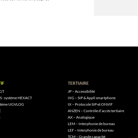
IF
TERTIAIRE
 GT
JP – Accessibilité
S : système HEXACT
IXG – SIP & Appli smartphone
ystème UGVLOG
IX – Protocole SIP et ONVIF
C
ANZEN – Contrôle d’accès tertiaire
s
AX – Analogique
LEM – Interphonie de bureau
LEF – Interphonie de bureau
TCM – Grande capacité