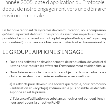
L’année 2005, date d’application du Protocole
début de notre engagement vers une démarc
environnementale.
En tant que fabricant de systèmes de communication, nous comprenon
qu’il est important de fournir des produits ayant des impacts sur l’envi
possibles. En nous basant sur notre philosophie d’entreprise “Soyez re
sont confiées”, nous menons à bien nos activités tout en harmonisant l
LE GROUPE AIPHONE S’ENGAGE​
Dans nos activités de développement, de production, de vente et d
luttons pour réduire les effets sur l’environnement et aider ainsi 
Nous faisons en sorte que nos buts et objectifs dans le cadre de n
clairs, en évaluant de manière continue, et en améliorant :
a) les efforts pour devenir une société qui recycle, pour promouvoi
Réutilisation et Recyclage) et diminuer le plus possible les déchets
Aiphone en est la preuve.
b) l’absence d’utilisation de substances nocives qui polluent l’env
nous appliquons la directive RoHS.