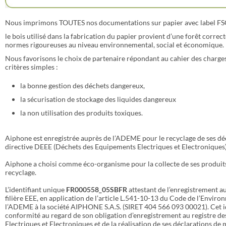
Nous imprimons TOUTES nos documentations sur papier avec label FSC
le bois utilisé dans la fabrication du papier provient d’une forêt correc
normes rigoureuses au niveau environnemental, social et économique.
Nous favorisons le choix de partenaire répondant au cahier des charge
critères simples :
la bonne gestion des déchets dangereux,
la sécurisation de stockage des liquides dangereux
la non utilisation des produits toxiques.
Aiphone est enregistrée auprès de l’ADEME pour le recyclage de ses d
directive DEEE (Déchets des Equipements Electriques et Electroniques)
Aiphone a choisi comme éco-organisme pour la collecte de ses produits 
recyclage.
L’identifiant unique
FR000558_05SBFR
attestant de l’enregistrement au
filière EEE, en application de l’article L.541-10-13 du Code de l’Enviro
l’ADEME à la société AIPHONE S.A.S. (SIRET 404 566 093 00021). Cet ide
conformité au regard de son obligation d’enregistrement au registre 
Electriques et Electroniques et de la réalisation de ses déclarations de