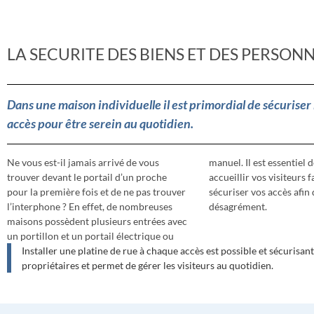
LA SECURITE DES BIENS ET DES PERSON
Dans une maison individuelle il est primordial de sécuriser
accès pour être serein au quotidien.
Ne vous est-il jamais arrivé de vous
manuel. Il est essentiel de pouvoir
trouver devant le portail d’un proche
accueillir vos visiteurs facilement et de
pour la première fois et de ne pas trouver
sécuriser vos accès afin d’éviter tout
l’interphone ? En effet, de nombreuses
désagrément.
maisons possèdent plusieurs entrées avec
un portillon et un portail électrique ou
Installer une platine de rue à chaque accès est possible et sécurisant
propriétaires et permet de gérer les visiteurs au quotidien.