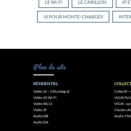
LE Wi-Fi
LE CARILLON
IP 
IX POUR MONTE-CHARGES
INTE
Plan du site
RÉSIDENTIEL
COLLECT
Vidéo JV – 2 fils intégral
Collectif –
Vidéo JO Wi-Fi
VIGIK PLU
Vidéo WL11
VIGIK : s
Vidéo JP
Claviers A
Audio DB
Audio 5 fil
Audio DA