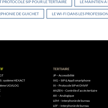
ET PROTOCOLE SIP POUR LE TERTIAIRE
LE MAINTIEN A
RPHONIE DE GUICHET
LE WI-FI DANS LES PROFESSION
IF
TERTIAIRE
 GT
JP – Accessibilité
S : système HEXACT
IXG – SIP & Appli smartphone
ystème UGVLOG
IX – Protocole SIP et ONVIF
C
ANZEN – Contrôle d’accès tertiaire
s
AX – Analogique
LEM – Interphonie de bureau
LEF – Interphonie de bureau