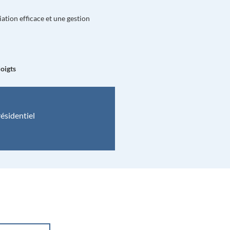
iation efficace et une gestion
oigts
ésidentiel