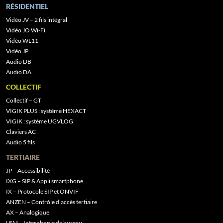
RÉSIDENTIEL
Vidéo JV – 2 fils intégral
Vidéo JO Wi-Fi
Vidéo WL11
Vidéo JP
Audio DB
Audio DA
COLLECTIF
Collectif – GT
VIGIK PLUS : système HEXACT
VIGIK : système UGVLOG
Claviers AC
Audio 5 fils
TERTIAIRE
JP – Accessibilité
IXG – SIP & Appli smartphone
IX – Protocole SIP et ONVIF
ANZEN – Contrôle d’accès tertiaire
AX – Analogique
LEM – Interphonie de bureau