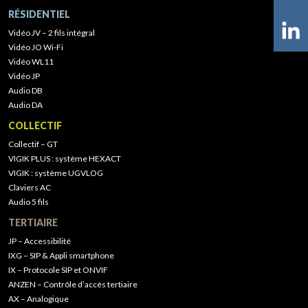
RÉSIDENTIEL
Vidéo JV – 2 fils intégral
Vidéo JO Wi-Fi
Vidéo WL11
Vidéo JP
Audio DB
Audio DA
COLLECTIF
Collectif – GT
VIGIK PLUS : système HEXACT
VIGIK : système UGVLOG
Claviers AC
Audio 5 fils
TERTIAIRE
JP – Accessibilité
IXG – SIP & Appli smartphone
IX – Protocole SIP et ONVIF
ANZEN – Contrôle d’accès tertiaire
AX – Analogique