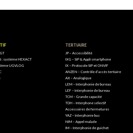
TIF
TERTIAIRE
 GT
JP – Accessibilité
S : système HEXACT
IXG – SIP & Appli smartphone
ystème UGVLOG
IX – Protocole SIP et ONVIF
C
ANZEN – Contrôle d’accès tertiaire
s
AX – Analogique
LEM – Interphonie de bureau
LEF – Interphonie de bureau
TCM – Grande capacité
TDH – Interphone sélectif
Accessoires de fermetures
YAZ – Interphonie bus
NIM – Appel malade
IM – Interphonie de guichet