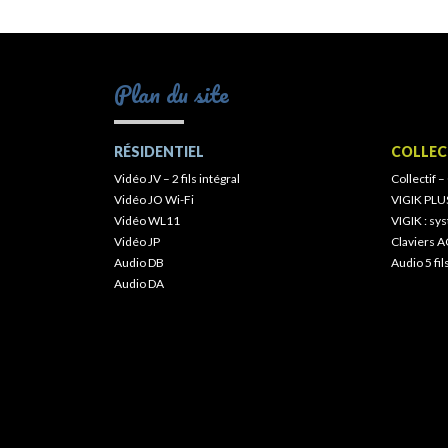
Plan du site
RÉSIDENTIEL
COLLEC
Vidéo JV – 2 fils intégral
Collectif –
Vidéo JO Wi-Fi
VIGIK PLU
Vidéo WL11
VIGIK : s
Vidéo JP
Claviers A
Audio DB
Audio 5 fil
Audio DA