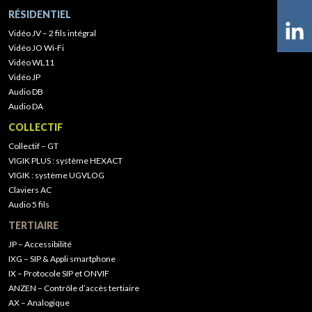
RÉSIDENTIEL
Vidéo JV – 2 fils intégral
Vidéo JO Wi-Fi
Vidéo WL11
Vidéo JP
Audio DB
Audio DA
COLLECTIF
Collectif – GT
VIGIK PLUS : système HEXACT
VIGIK : système UGVLOG
Claviers AC
Audio 5 fils
TERTIAIRE
JP – Accessibilité
IXG – SIP & Appli smartphone
IX – Protocole SIP et ONVIF
ANZEN – Contrôle d’accès tertiaire
AX – Analogique