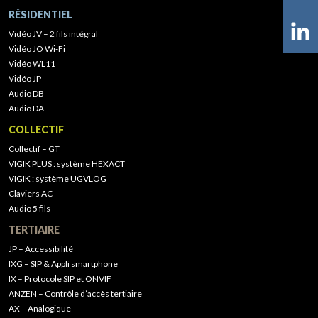
RÉSIDENTIEL
Vidéo JV – 2 fils intégral
Vidéo JO Wi-Fi
Vidéo WL11
Vidéo JP
Audio DB
Audio DA
COLLECTIF
Collectif – GT
VIGIK PLUS : système HEXACT
VIGIK : système UGVLOG
Claviers AC
Audio 5 fils
TERTIAIRE
JP – Accessibilité
IXG – SIP & Appli smartphone
IX – Protocole SIP et ONVIF
ANZEN – Contrôle d’accès tertiaire
AX – Analogique