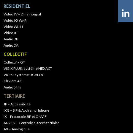
RÉSIDENTIEL
Vidéo JV – 2 fils intégral
Vidéo JO Wi-Fi
Vidéo WL11
Vidéo JP
Audio DB
Audio DA
COLLECTIF
Collectif – GT
VIGIK PLUS : système HEXACT
VIGIK : système UGVLOG
Claviers AC
Audio 5 fils
TERTIAIRE
JP – Accessibilité
IXG – SIP & Appli smartphone
IX – Protocole SIP et ONVIF
ANZEN – Contrôle d’accès tertiaire
AX – Analogique