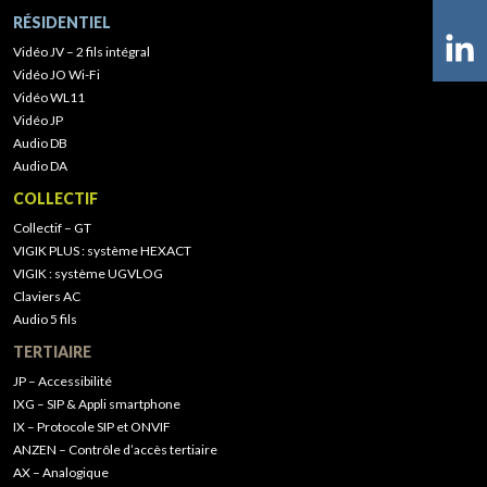
RÉSIDENTIEL
Vidéo JV – 2 fils intégral
Vidéo JO Wi-Fi
Vidéo WL11
Vidéo JP
Audio DB
Audio DA
COLLECTIF
Collectif – GT
VIGIK PLUS : système HEXACT
VIGIK : système UGVLOG
Claviers AC
Audio 5 fils
TERTIAIRE
JP – Accessibilité
IXG – SIP & Appli smartphone
IX – Protocole SIP et ONVIF
ANZEN – Contrôle d’accès tertiaire
AX – Analogique