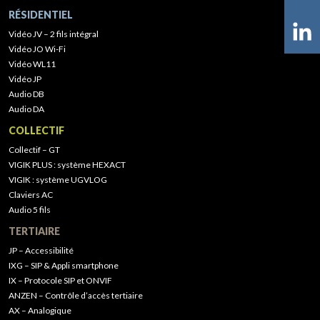
RÉSIDENTIEL
Vidéo JV – 2 fils intégral
Vidéo JO Wi-Fi
Vidéo WL11
Vidéo JP
Audio DB
Audio DA
COLLECTIF
Collectif – GT
VIGIK PLUS : système HEXACT
VIGIK : système UGVLOG
Claviers AC
Audio 5 fils
TERTIAIRE
JP – Accessibilité
IXG – SIP & Appli smartphone
IX – Protocole SIP et ONVIF
ANZEN – Contrôle d’accès tertiaire
AX – Analogique