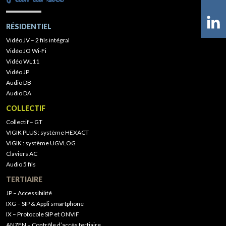
RÉSIDENTIEL
Vidéo JV – 2 fils intégral
Vidéo JO Wi-Fi
Vidéo WL11
Vidéo JP
Audio DB
Audio DA
COLLECTIF
Collectif – GT
VIGIK PLUS : système HEXACT
VIGIK : système UGVLOG
Claviers AC
Audio 5 fils
TERTIAIRE
JP – Accessibilité
IXG – SIP & Appli smartphone
IX – Protocole SIP et ONVIF
ANZEN – Contrôle d’accès tertiaire