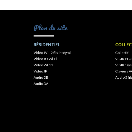
Plan du site
RÉSIDENTIEL
COLLEC
Vidéo JV – 2 fils intégral
Collectif –
Vidéo JO Wi-Fi
VIGIK PLU
Vidéo WL11
VIGIK : s
Vidéo JP
Claviers A
Audio DB
Audio 5 fil
Audio DA