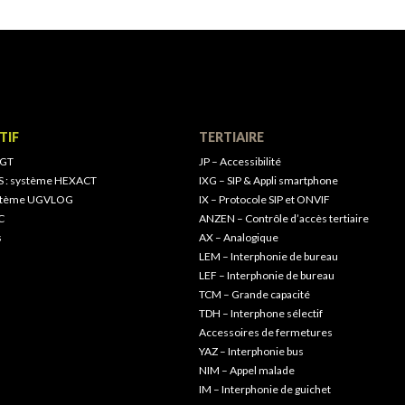
TIF
TERTIAIRE
 GT
JP – Accessibilité
S : système HEXACT
IXG – SIP & Appli smartphone
ystème UGVLOG
IX – Protocole SIP et ONVIF
C
ANZEN – Contrôle d’accès tertiaire
s
AX – Analogique
LEM – Interphonie de bureau
LEF – Interphonie de bureau
TCM – Grande capacité
TDH – Interphone sélectif
Accessoires de fermetures
YAZ – Interphonie bus
NIM – Appel malade
IM – Interphonie de guichet