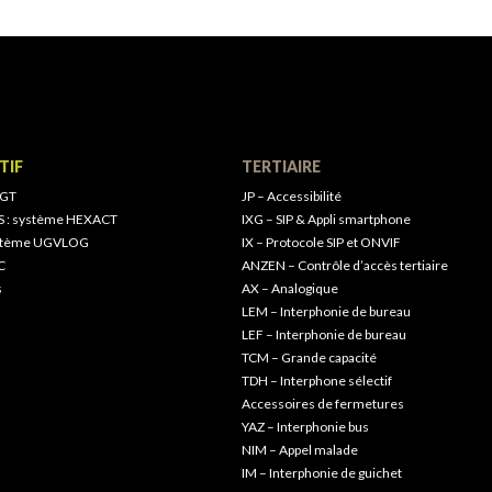
TIF
TERTIAIRE
 GT
JP – Accessibilité
S : système HEXACT
IXG – SIP & Appli smartphone
ystème UGVLOG
IX – Protocole SIP et ONVIF
C
ANZEN – Contrôle d’accès tertiaire
s
AX – Analogique
LEM – Interphonie de bureau
LEF – Interphonie de bureau
TCM – Grande capacité
TDH – Interphone sélectif
Accessoires de fermetures
YAZ – Interphonie bus
NIM – Appel malade
IM – Interphonie de guichet