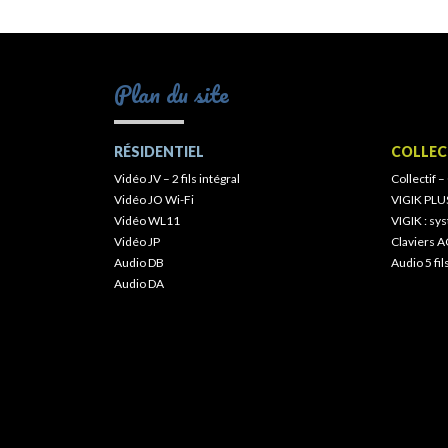
Plan du site
RÉSIDENTIEL
COLLEC
Vidéo JV – 2 fils intégral
Collectif –
Vidéo JO Wi-Fi
VIGIK PLU
Vidéo WL11
VIGIK : s
Vidéo JP
Claviers A
Audio DB
Audio 5 fil
Audio DA