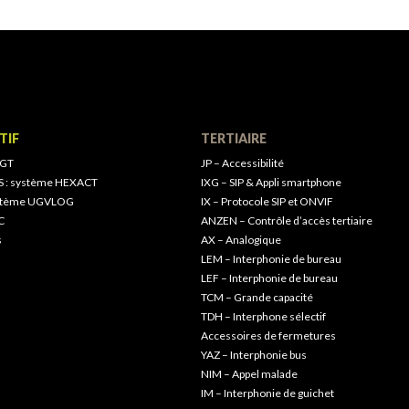
TIF
TERTIAIRE
 GT
JP – Accessibilité
S : système HEXACT
IXG – SIP & Appli smartphone
ystème UGVLOG
IX – Protocole SIP et ONVIF
C
ANZEN – Contrôle d’accès tertiaire
s
AX – Analogique
LEM – Interphonie de bureau
LEF – Interphonie de bureau
TCM – Grande capacité
TDH – Interphone sélectif
Accessoires de fermetures
YAZ – Interphonie bus
NIM – Appel malade
IM – Interphonie de guichet