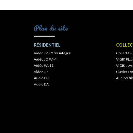
Plan du site
RÉSIDENTIEL
COLLEC
Vidéo JV – 2 fils intégral
Collectif –
Vidéo JO Wi-Fi
VIGIK PLU
Vidéo WL11
VIGIK : s
Vidéo JP
Claviers A
Audio DB
Audio 5 fil
Audio DA