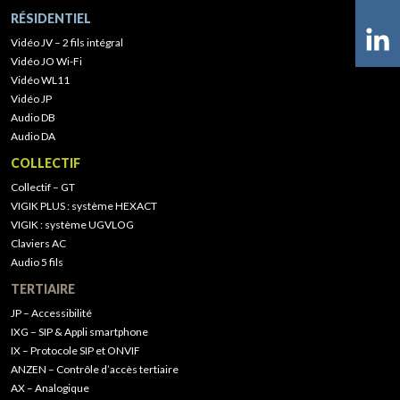
RÉSIDENTIEL
Vidéo JV – 2 fils intégral
Vidéo JO Wi-Fi
Vidéo WL11
Vidéo JP
Audio DB
Audio DA
COLLECTIF
Collectif – GT
VIGIK PLUS : système HEXACT
VIGIK : système UGVLOG
Claviers AC
Audio 5 fils
TERTIAIRE
JP – Accessibilité
IXG – SIP & Appli smartphone
IX – Protocole SIP et ONVIF
ANZEN – Contrôle d’accès tertiaire
AX – Analogique