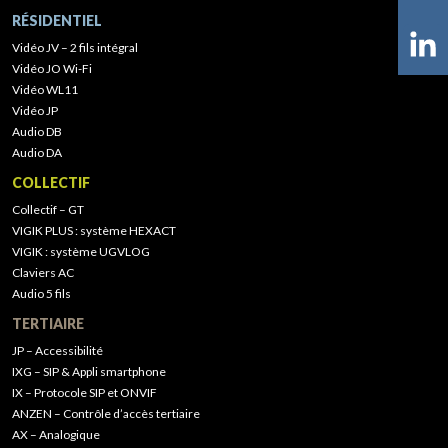
RÉSIDENTIEL
Vidéo JV – 2 fils intégral
Vidéo JO Wi-Fi
Vidéo WL11
Vidéo JP
Audio DB
Audio DA
COLLECTIF
Collectif – GT
VIGIK PLUS : système HEXACT
VIGIK : système UGVLOG
Claviers AC
Audio 5 fils
TERTIAIRE
JP – Accessibilité
IXG – SIP & Appli smartphone
IX – Protocole SIP et ONVIF
ANZEN – Contrôle d’accès tertiaire
AX – Analogique