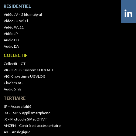
RÉSIDENTIEL
Vidéo JV – 2 fils intégral
Vidéo JO Wi-Fi
Vidéo WL11
Vidéo JP
Audio DB
Audio DA
COLLECTIF
Collectif – GT
VIGIK PLUS : système HEXACT
VIGIK : système UGVLOG
Claviers AC
Audio 5 fils
TERTIAIRE
JP – Accessibilité
IXG – SIP & Appli smartphone
IX – Protocole SIP et ONVIF
ANZEN – Contrôle d’accès tertiaire
AX – Analogique