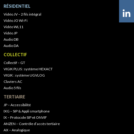
RÉSIDENTIEL
Vidéo JV – 2 fils intégral
Vidéo JO Wi-Fi
Vidéo WL11
Vidéo JP
Audio DB
Audio DA
COLLECTIF
Collectif – GT
VIGIK PLUS : système HEXACT
VIGIK : système UGVLOG
Claviers AC
Audio 5 fils
TERTIAIRE
JP – Accessibilité
IXG – SIP & Appli smartphone
IX – Protocole SIP et ONVIF
ANZEN – Contrôle d’accès tertiaire
AX – Analogique