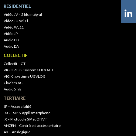
RÉSIDENTIEL
Vidéo JV – 2 fils intégral
Vidéo JO Wi-Fi
Vidéo WL11
Vidéo JP
Audio DB
Audio DA
COLLECTIF
Collectif – GT
VIGIK PLUS : système HEXACT
VIGIK : système UGVLOG
Claviers AC
Audio 5 fils
TERTIAIRE
JP – Accessibilité
IXG – SIP & Appli smartphone
IX – Protocole SIP et ONVIF
ANZEN – Contrôle d’accès tertiaire
AX – Analogique