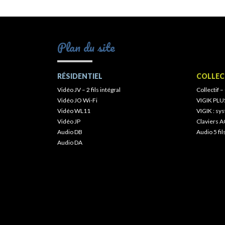
Plan du site
RÉSIDENTIEL
COLLEC
Vidéo JV – 2 fils intégral
Collectif –
Vidéo JO Wi-Fi
VIGIK PLU
Vidéo WL11
VIGIK : s
Vidéo JP
Claviers A
Audio DB
Audio 5 fil
Audio DA