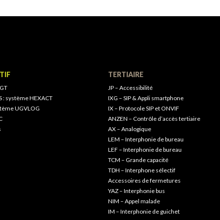
TIF
TERTIAIRE
 GT
JP – Accessibilité
S : système HEXACT
IXG – SIP & Appli smartphone
ystème UGVLOG
IX – Protocole SIP et ONVIF
C
ANZEN – Contrôle d’accès tertiaire
s
AX – Analogique
LEM – Interphonie de bureau
LEF – Interphonie de bureau
TCM – Grande capacité
TDH – Interphone sélectif
Accessoires de fermetures
YAZ – Interphonie bus
NIM – Appel malade
IM – Interphonie de guichet