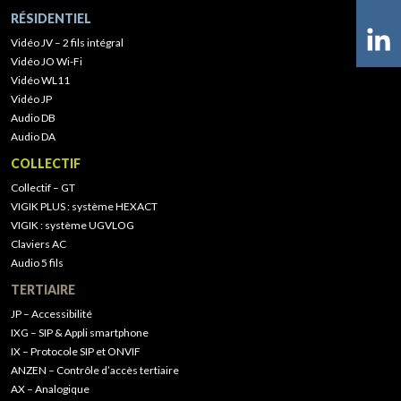
RÉSIDENTIEL
Vidéo JV – 2 fils intégral
Vidéo JO Wi-Fi
Vidéo WL11
Vidéo JP
Audio DB
Audio DA
COLLECTIF
Collectif – GT
VIGIK PLUS : système HEXACT
VIGIK : système UGVLOG
Claviers AC
Audio 5 fils
TERTIAIRE
JP – Accessibilité
IXG – SIP & Appli smartphone
IX – Protocole SIP et ONVIF
ANZEN – Contrôle d’accès tertiaire
AX – Analogique