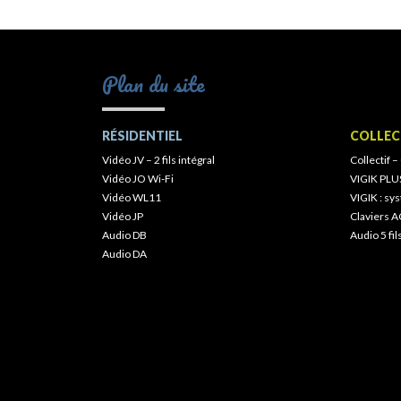
Plan du site
RÉSIDENTIEL
COLLEC
Vidéo JV – 2 fils intégral
Collectif –
Vidéo JO Wi-Fi
VIGIK PLU
Vidéo WL11
VIGIK : s
Vidéo JP
Claviers A
Audio DB
Audio 5 fil
Audio DA