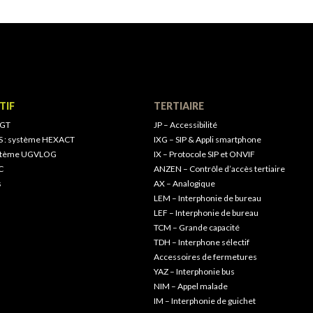
TIF
TERTIAIRE
 GT
JP – Accessibilité
S : système HEXACT
IXG – SIP & Appli smartphone
ystème UGVLOG
IX – Protocole SIP et ONVIF
C
ANZEN – Contrôle d’accès tertiaire
s
AX – Analogique
LEM – Interphonie de bureau
LEF – Interphonie de bureau
TCM – Grande capacité
TDH – Interphone sélectif
Accessoires de fermetures
YAZ – Interphonie bus
NIM – Appel malade
IM – Interphonie de guichet