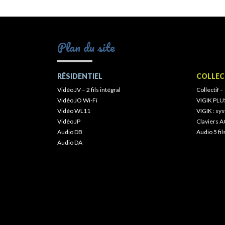
Plan du site
RÉSIDENTIEL
COLLEC
Vidéo JV – 2 fils intégral
Collectif –
Vidéo JO Wi-Fi
VIGIK PLU
Vidéo WL11
VIGIK : s
Vidéo JP
Claviers A
Audio DB
Audio 5 fil
Audio DA