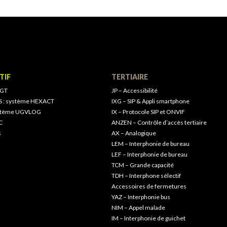
TIF
TERTIAIRE
 GT
JP – Accessibilité
S : système HEXACT
IXG – SIP & Appli smartphone
ystème UGVLOG
IX – Protocole SIP et ONVIF
C
ANZEN – Contrôle d’accès tertiaire
s
AX – Analogique
LEM – Interphonie de bureau
LEF – Interphonie de bureau
TCM – Grande capacité
TDH – Interphone sélectif
Accessoires de fermetures
YAZ – Interphonie bus
NIM – Appel malade
IM – Interphonie de guichet