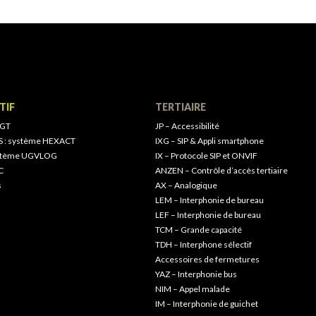
TIF
TERTIAIRE
 GT
JP – Accessibilité
S : système HEXACT
IXG – SIP & Appli smartphone
ystème UGVLOG
IX – Protocole SIP et ONVIF
C
ANZEN – Contrôle d’accès tertiaire
s
AX – Analogique
LEM – Interphonie de bureau
LEF – Interphonie de bureau
TCM – Grande capacité
TDH – Interphone sélectif
Accessoires de fermetures
YAZ – Interphonie bus
NIM – Appel malade
IM – Interphonie de guichet