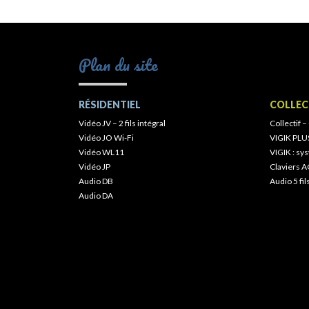
Plan du site
RÉSIDENTIEL
COLLEC
Vidéo JV – 2 fils intégral
Collectif –
Vidéo JO Wi-Fi
VIGIK PLU
Vidéo WL11
VIGIK : s
Vidéo JP
Claviers A
Audio DB
Audio 5 fil
Audio DA