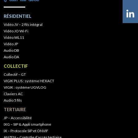
RÉSIDENTIEL
Vidéo JV – 2 fils intégral
Vidéo JO Wi-Fi
Vidéo WL11
Vidéo JP
Audio DB
Audio DA
COLLECTIF
Collectif – GT
VIGIK PLUS : système HEXACT
VIGIK : système UGVLOG
Claviers AC
Audio 5 fils
TERTIAIRE
JP – Accessibilité
IXG – SIP & Appli smartphone
IX – Protocole SIP et ONVIF
ANZEN – Contrôle d’accès tertiaire