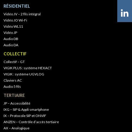
RÉSIDENTIEL
Vidéo JV – 2 fils intégral
Vidéo JO Wi-Fi
Vidéo WL11
Vidéo JP
Audio DB
Audio DA
COLLECTIF
Collectif – GT
VIGIK PLUS : système HEXACT
VIGIK : système UGVLOG
Claviers AC
Audio 5 fils
TERTIAIRE
JP – Accessibilité
IXG – SIP & Appli smartphone
IX – Protocole SIP et ONVIF
ANZEN – Contrôle d’accès tertiaire
AX – Analogique