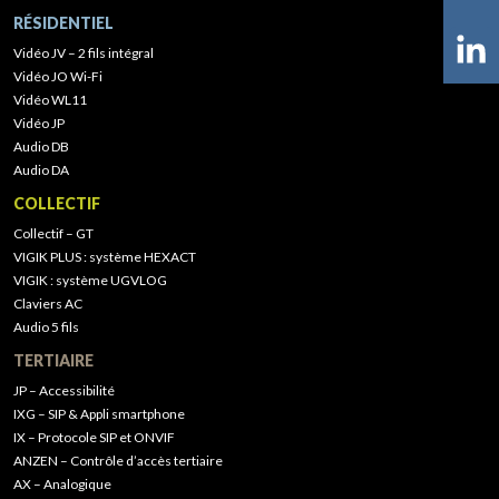
RÉSIDENTIEL
Vidéo JV – 2 fils intégral
Vidéo JO Wi-Fi
Vidéo WL11
Vidéo JP
Audio DB
Audio DA
COLLECTIF
Collectif – GT
VIGIK PLUS : système HEXACT
VIGIK : système UGVLOG
Claviers AC
Audio 5 fils
TERTIAIRE
JP – Accessibilité
IXG – SIP & Appli smartphone
IX – Protocole SIP et ONVIF
ANZEN – Contrôle d’accès tertiaire
AX – Analogique