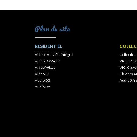
Plan du site
RÉSIDENTIEL
COLLEC
Vidéo JV – 2 fils intégral
Collectif –
Vidéo JO Wi-Fi
VIGIK PLU
Vidéo WL11
VIGIK : s
Vidéo JP
Claviers A
Audio DB
Audio 5 fil
Audio DA