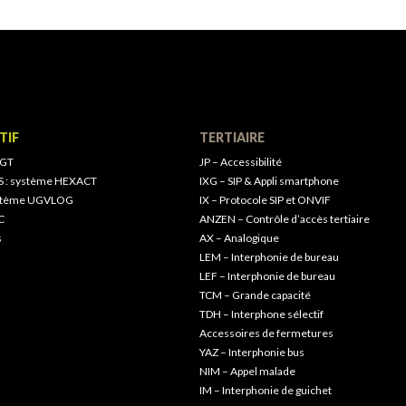
TIF
TERTIAIRE
 GT
JP – Accessibilité
S : système HEXACT
IXG – SIP & Appli smartphone
ystème UGVLOG
IX – Protocole SIP et ONVIF
C
ANZEN – Contrôle d’accès tertiaire
s
AX – Analogique
LEM – Interphonie de bureau
LEF – Interphonie de bureau
TCM – Grande capacité
TDH – Interphone sélectif
Accessoires de fermetures
YAZ – Interphonie bus
NIM – Appel malade
IM – Interphonie de guichet