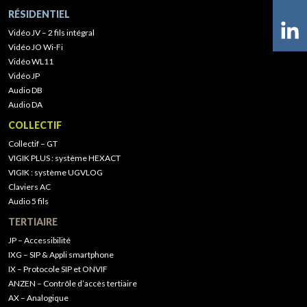
RÉSIDENTIEL
Vidéo JV – 2 fils intégral
Vidéo JO Wi-Fi
Vidéo WL11
Vidéo JP
Audio DB
Audio DA
COLLECTIF
Collectif – GT
VIGIK PLUS : système HEXACT
VIGIK : système UGVLOG
Claviers AC
Audio 5 fils
TERTIAIRE
JP – Accessibilité
IXG – SIP & Appli smartphone
IX – Protocole SIP et ONVIF
ANZEN – Contrôle d’accès tertiaire
AX – Analogique