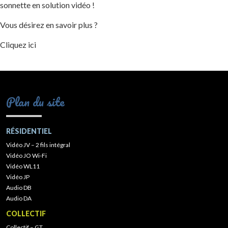
sonnette en solution vidéo !
Vous désirez en savoir plus ?
Cliquez ici
Plan du site
RÉSIDENTIEL
Vidéo JV – 2 fils intégral
Vidéo JO Wi-Fi
Vidéo WL11
Vidéo JP
Audio DB
Audio DA
COLLECTIF
Collectif – GT