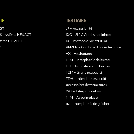
IF
TERTIAIRE
 GT
JP – Accessibilité
S : système HEXACT
IXG – SIP & Appli smartphone
ystème UGVLOG
IX – Protocole SIP et ONVIF
C
ANZEN – Contrôle d’accès tertiaire
s
AX – Analogique
LEM – Interphonie de bureau
LEF – Interphonie de bureau
TCM – Grande capacité
TDH – Interphone sélectif
Accessoires de fermetures
YAZ – Interphonie bus
NIM – Appel malade
IM – Interphonie de guichet