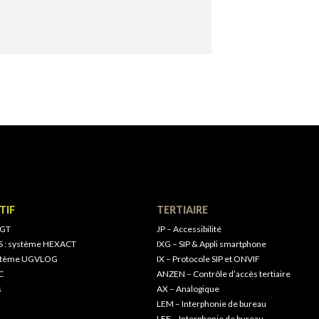
TIF
TERTIAIRE
 GT
JP – Accessibilité
S : système HEXACT
IXG – SIP & Appli smartphone
ystème UGVLOG
IX – Protocole SIP et ONVIF
C
ANZEN – Contrôle d’accès tertiaire
s
AX – Analogique
LEM – Interphonie de bureau
LEF – Interphonie de bureau