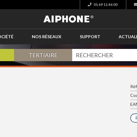
01 69 11 46 00
OCIÉTÉ
NOS RÉSEAUX
SUPPORT
ACTUAL
TERTIAIRE
Réf
Cod
EAN