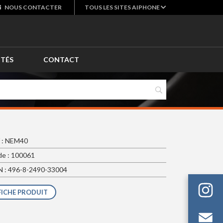
NOUS
CONTACTER
TOUS LES SITES AIPHONE
ITÉS
CONTACT
 : NEM40
e : 100061
 : 496-8-2490-33004
FICHE PRODUIT
Em