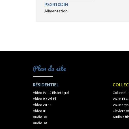
PS2410DIN
Alimentation
Plan du site
RÉSIDENTIEL
COLLEC
Vidéo JV – 2 fils intégral
Collectif –
Vidéo JO Wi-Fi
VIGIK PLU
Vidéo WL11
VIGIK : s
Vidéo JP
Claviers A
Audio DB
Audio 5 fil
Audio DA