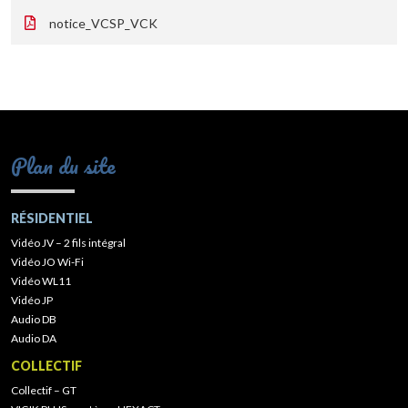
notice_VCSP_VCK
Plan du site
RÉSIDENTIEL
Vidéo JV – 2 fils intégral
Vidéo JO Wi-Fi
Vidéo WL11
Vidéo JP
Audio DB
Audio DA
COLLECTIF
Collectif – GT