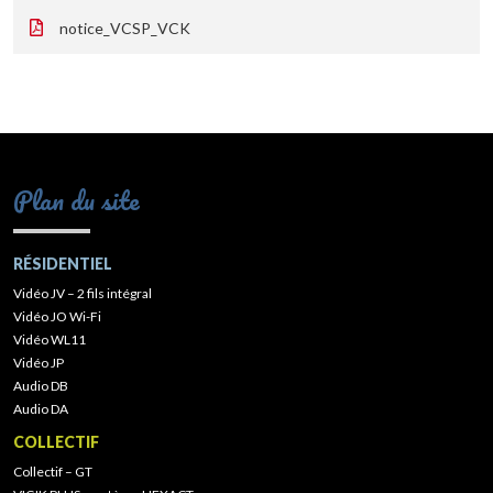
notice_VCSP_VCK
Plan du site
RÉSIDENTIEL
Vidéo JV – 2 fils intégral
Vidéo JO Wi-Fi
Vidéo WL11
Vidéo JP
Audio DB
Audio DA
COLLECTIF
Collectif – GT