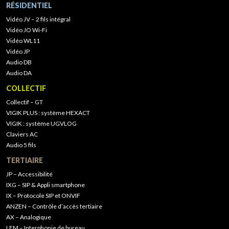
RÉSIDENTIEL
Vidéo JV – 2 fils intégral
Vidéo JO Wi-Fi
Vidéo WL11
Vidéo JP
Audio DB
Audio DA
COLLECTIF
Collectif – GT
VIGIK PLUS : système HEXACT
VIGIK : système UGVLOG
Claviers AC
Audio 5 fils
TERTIAIRE
JP – Accessibilité
IXG – SIP & Appli smartphone
IX – Protocole SIP et ONVIF
ANZEN – Contrôle d’accès tertiaire
AX – Analogique
LEM – Interphonie de bureau