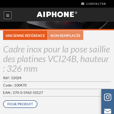
CONTACTER
ANCIENNE RÉFÉRENCE
NON REMPLACÉE
Cadre inox pour la pose saillie
des platines VCI24B, hauteur
: 326 mm
Réf : 52024
Code : 100470
EAN : 370-0-5963-50127
FICHE PRODUIT