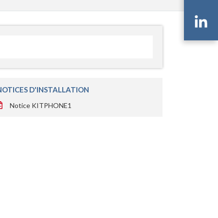
Li
NOTICES D'INSTALLATION
Notice KITPHONE1