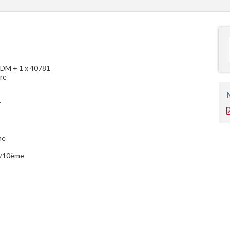
1ADM + 1 x 40781
ire
r
he
 8/10ème