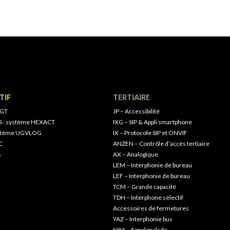
TIF
TERTIAIRE
 GT
JP – Accessibilité
S : système HEXACT
IXG – SIP & Appli smartphone
ystème UGVLOG
IX – Protocole SIP et ONVIF
C
ANZEN – Contrôle d’accès tertiaire
s
AX – Analogique
LEM – Interphonie de bureau
LEF – Interphonie de bureau
TCM – Grande capacité
TDH – Interphone sélectif
Accessoires de fermetures
YAZ – Interphonie bus
NIM – Appel malade