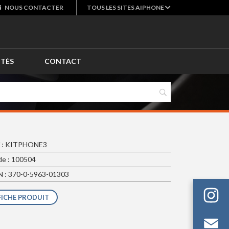
NOUS
CONTACTER
TOUS LES SITES AIPHONE
ITÉS
CONTACT
f : KITPHONE3
e : 100504
 : 370-0-5963-01303
FICHE PRODUIT
Em