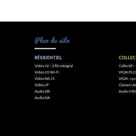
Plan du site
RÉSIDENTIEL
COLLEC
Vidéo JV – 2 fils intégral
Collectif –
Vidéo JO Wi-Fi
VIGIK PLU
Vidéo WL11
VIGIK : s
Vidéo JP
Claviers A
Audio DB
Audio 5 fil
Audio DA