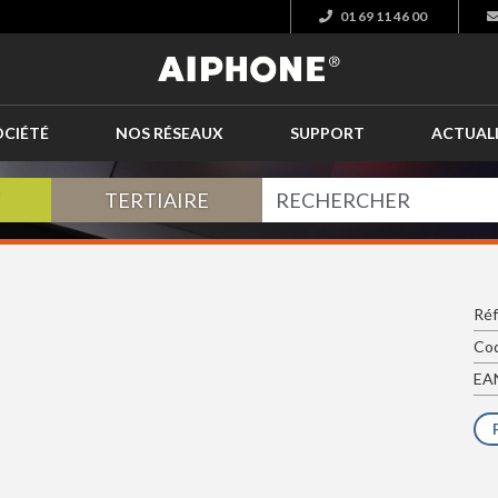
01 69 11 46 00
OCIÉTÉ
NOS RÉSEAUX
SUPPORT
ACTUAL
TERTIAIRE
Ré
Cod
EAN